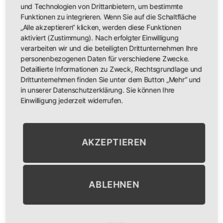
und Technologien von Drittanbietern, um bestimmte
Kostenersatz:
Funktionen zu integrieren. Wenn Sie auf die Schaltfläche
„Alle akzeptieren“ klicken, werden diese Funktionen
Bei der Überweisung durch einen Arzt besteht die
aktiviert (Zustimmung). Nach erfolgter Einwilligung
verarbeiten wir und die beteiligten Drittunternehmen Ihre
Möglichkeit, einen Teil der Behandlungskosten von der
personenbezogenen Daten für verschiedene Zwecke.
Krankenkasse zurückzufordern.
Detaillierte Informationen zu Zweck, Rechtsgrundlage und
Drittunternehmen finden Sie unter dem Button „Mehr“ und
Private Krankenversicherungen übernehmen zwischen
in unserer Datenschutzerklärung. Sie können Ihre
80 und 100% Ihrer Massagekosten.
Einwilligung jederzeit widerrufen.
AKZEPTIEREN
Gesichtsbehandlungen
Basic / 50min
€84,00
ABLEHNEN
Reinigung, Peeling, Bioenergetische Lymphdrainage,
Entfernen der Unreinheiten, Wirkstoffkonzentrat,
Pflegemaske, Abschlusspflege. Die Produkte werden