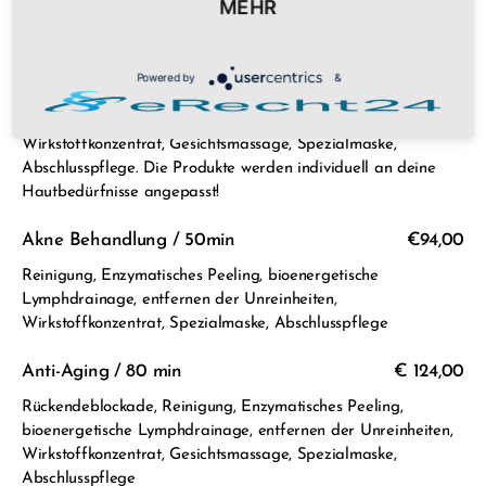
MEHR
individuell an deine Hautbedürfnisse angepasst!
Basic-Deluxe / 80min
€ 118,00
Powered by
&
Rückendeblockade, Reinigung, Peeling, bioenergetische
Lymphdrainage, entfernen der Unreinheiten,
Wirkstoffkonzentrat, Gesichtsmassage, Spezialmaske,
Abschlusspflege. Die Produkte werden individuell an deine
Hautbedürfnisse angepasst!
Akne Behandlung / 50min
€94,00
Reinigung, Enzymatisches Peeling, bioenergetische
Lymphdrainage, entfernen der Unreinheiten,
Wirkstoffkonzentrat, Spezialmaske, Abschlusspflege
Anti-Aging / 80 min
€ 124,00
Rückendeblockade, Reinigung, Enzymatisches Peeling,
bioenergetische Lymphdrainage, entfernen der Unreinheiten,
Wirkstoffkonzentrat, Gesichtsmassage, Spezialmaske,
Abschlusspflege